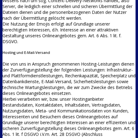
Wissens nach um sog. Content-Delivery-Networks handelt, also
Server, die lediglich einer schnellen und sicheren Übermittlung der
Dateien dienen und die personenbezogenen Daten der Nutzer
nach der Übermittlung gelöscht werden.
Die Nutzung der Emojis erfolgt auf Grundlage unserer
berechtigten Interessen, d.h. Interesse an einer attraktiven
Gestaltung unseres Onlineangebotes gem. Art. 6 Abs. 1 lit. f.
DSGVO.
Hosting und E-Mail-Versand
Die von uns in Anspruch genommenen Hosting-Leistungen dienen
der Zurverfügungstellung der folgenden Leistungen: Infrastruktur-
und Plattformdienstleistungen, Rechenkapazität, Speicherplatz und
Datenbankdienste, E-Mail-Versand, Sicherheitsleistungen sowie
technische Wartungsleistungen, die wir zum Zwecke des Betriebs
dieses Onlineangebotes einsetzen.
Hierbei verarbeiten wir, bzw. unser Hostinganbieter
Bestandsdaten, Kontaktdaten, Inhaltsdaten, Vertragsdaten,
Nutzungsdaten, Meta- und Kommunikationsdaten von Kunden,
Interessenten und Besuchern dieses Onlineangebotes auf
Grundlage unserer berechtigten Interessen an einer effizienten und
sicheren Zurverfügungstellung dieses Onlineangebotes gem. Art. 6
Abs. 1 lit. f DSGVO i.V.m. Art. 28 DSGVO (Abschluss