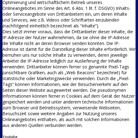
Optimierung und wirtschaftlichem Betrieb unseres
Onlineangebotes im Sinne des Art. 6 Abs. 1 lit. f. DSGVO) Inhalts-
oder Serviceangebote von Drittanbietern ein, um deren Inhalte
und Services, wie z.B. Videos oder Schriftarten einzubinden
(nachfolgend einheitlich bezeichnet als “Inhalte”).
Dies setzt immer voraus, dass die Drittanbieter dieser Inhalte, die
IP-Adresse der Nutzer wahrnehmen, da sie ohne die IP-Adresse
die Inhalte nicht an deren Browser senden könnten. Die IP-
Adresse ist damit für die Darstellung dieser Inhalte erforderlich. Wir
bemühen uns nur solche Inhalte zu verwenden, deren jeweilige
Anbieter die IP-Adresse lediglich zur Auslieferung der Inhalte
verwenden. Drittanbieter können ferner so genannte Pixel-Tags
(unsichtbare Grafiken, auch als „Web Beacons“ bezeichnet) für
statistische oder Marketingzwecke verwenden. Durch die „Pixel-
Tags“ können Informationen, wie der Besucherverkehr auf den
Seiten dieser Website ausgewertet werden. Die pseudonymen
Informationen können ferner in Cookies auf dem Gerät der Nutzer
gespeichert werden und unter anderem technische Informationen
zum Browser und Betriebssystem, verweisende Webseiten,
Besuchszeit sowie weitere Angaben zur Nutzung unseres
Onlineangebotes enthalten, als auch mit solchen Informationen
aus anderen Quellen verbunden werden.
Youtube