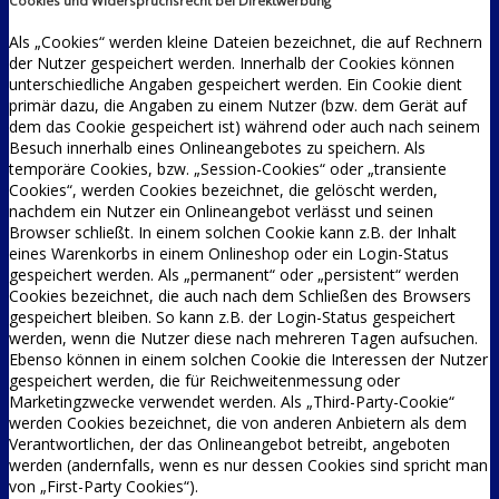
Cookies und Widerspruchsrecht bei Direktwerbung
Als „Cookies“ werden kleine Dateien bezeichnet, die auf Rechnern
der Nutzer gespeichert werden. Innerhalb der Cookies können
unterschiedliche Angaben gespeichert werden. Ein Cookie dient
primär dazu, die Angaben zu einem Nutzer (bzw. dem Gerät auf
dem das Cookie gespeichert ist) während oder auch nach seinem
Besuch innerhalb eines Onlineangebotes zu speichern. Als
temporäre Cookies, bzw. „Session-Cookies“ oder „transiente
Cookies“, werden Cookies bezeichnet, die gelöscht werden,
nachdem ein Nutzer ein Onlineangebot verlässt und seinen
Browser schließt. In einem solchen Cookie kann z.B. der Inhalt
eines Warenkorbs in einem Onlineshop oder ein Login-Status
gespeichert werden. Als „permanent“ oder „persistent“ werden
Cookies bezeichnet, die auch nach dem Schließen des Browsers
gespeichert bleiben. So kann z.B. der Login-Status gespeichert
werden, wenn die Nutzer diese nach mehreren Tagen aufsuchen.
Ebenso können in einem solchen Cookie die Interessen der Nutzer
gespeichert werden, die für Reichweitenmessung oder
Marketingzwecke verwendet werden. Als „Third-Party-Cookie“
werden Cookies bezeichnet, die von anderen Anbietern als dem
Verantwortlichen, der das Onlineangebot betreibt, angeboten
werden (andernfalls, wenn es nur dessen Cookies sind spricht man
von „First-Party Cookies“).