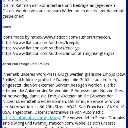
Die im Rahmen der Kommentare und Beiträge angegebenen
Daten, werden von uns bis zum Widerspruch der Nutzer dauerhaft
gespeichert.
Icons
Icons made by https://www.flaticon.com/authors/umeicon,
https://www.flaticon.com/authors/freepik,
https://www.flaticon.com/authors/eucalyp,
https://www.flaticon.com/authors/amonrat-rungreangfangsai,
Abruf von Emojis und Smilies
Innerhalb unseres WordPress-Blogs werden grafische Emojis (bzw.
Smilies), d.h. kleine grafische Dateien, die Gefühle ausdrücken,
eingesetzt, die von externen Servern bezogen werden. Hierbei
erheben die Anbieter der Server, die IP-Adressen der Nutzer. Dies
ist notwendig, damit die Emojie-Dateien an die Browser der
Nutzer übermittelt werden können. Der Emojie-Service wird von
der Automattic Inc., 60 29th Street #343, San Francisco, CA 94110,
USA, angeboten. Datenschutzhinweise von Automattic:
https://automattic.com/privacy/
. Die verwendeten Server-Domains
sind s.w.org und twemoji.maxcdn.com, wobei es sich unseres