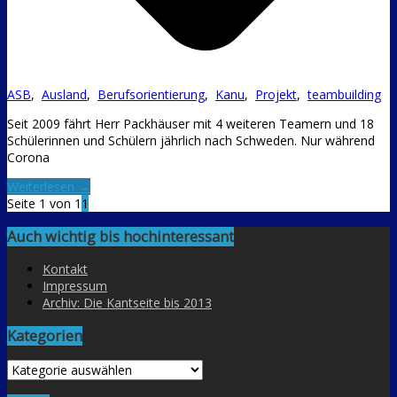
ASB
,
Ausland
,
Berufsorientierung
,
Kanu
,
Projekt
,
teambuilding
Seit 2009 fährt Herr Packhäuser mit 4 weiteren Teamern und 18
Schülerinnen und Schülern jährlich nach Schweden. Nur während
Corona
Weiterlesen →
Seite 1 von 1
1
Auch wichtig bis hochinteressant
Kontakt
Impressum
Archiv: Die Kantseite bis 2013
Kategorien
Kategorien