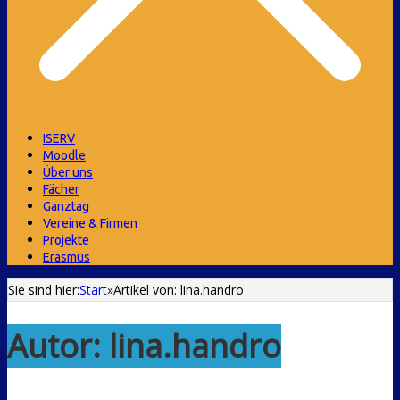
ISERV
Moodle
Über uns
Fächer
Ganztag
Vereine & Firmen
Projekte
Erasmus
Sie sind hier:
Start
»
Artikel von: lina.handro
Autor:
lina.handro