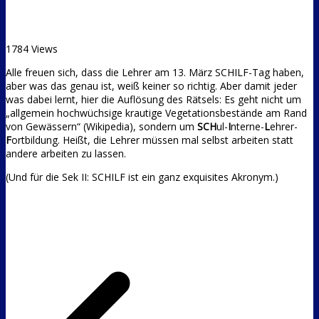
1784 Views
Alle freuen sich, dass die Lehrer am 13. März SCHILF-Tag haben,
aber was das genau ist, weiß keiner so richtig.
Aber damit jeder
was dabei lernt, hier die Auflösung des Rätsels: Es geht nicht um
„allgemein hochwüchsige krautige Vegetationsbestände am Rand
von Gewässern“ (Wikipedia), sondern um
SCH
ul-
I
nterne-
L
ehrer-
F
ortbildung. Heißt, die Lehrer müssen mal selbst arbeiten statt
andere arbeiten zu lassen.
(Und für die Sek II: SCHILF ist ein ganz exquisites Akronym.)