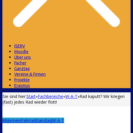
ISERV
Moodle
Über uns
Fächer
Ganztag
Vereine & Firmen
Projekte
Erasmus
Sie sind hier:
Start
»
Fachbereiche
»
W-A-T
»
Rad kaputt? Wir kriegen
(fast) jedes Rad wieder flott!
Allgemein
Fahrrad
Ganztag
W-A-T