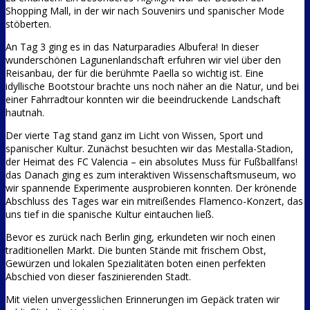
Shopping Mall, in der wir nach Souvenirs und spanischer Mode
stöberten.
An Tag 3 ging es in das Naturparadies Albufera! In dieser
wunderschönen Lagunenlandschaft erfuhren wir viel über den
Reisanbau, der für die berühmte Paella so wichtig ist. Eine
idyllische Bootstour brachte uns noch näher an die Natur, und bei
einer Fahrradtour konnten wir die beeindruckende Landschaft
hautnah.
Der vierte Tag stand ganz im Licht von Wissen, Sport und
spanischer Kultur. Zunächst besuchten wir das Mestalla-Stadion,
der Heimat des FC Valencia – ein absolutes Muss für Fußballfans!
das Danach ging es zum interaktiven Wissenschaftsmuseum, wo
wir spannende Experimente ausprobieren konnten. Der krönende
Abschluss des Tages war ein mitreißendes Flamenco-Konzert, das
uns tief in die spanische Kultur eintauchen ließ.
Bevor es zurück nach Berlin ging, erkundeten wir noch einen
traditionellen Markt. Die bunten Stände mit frischem Obst,
Gewürzen und lokalen Spezialitäten boten einen perfekten
Abschied von dieser faszinierenden Stadt.
Mit vielen unvergesslichen Erinnerungen im Gepäck traten wir