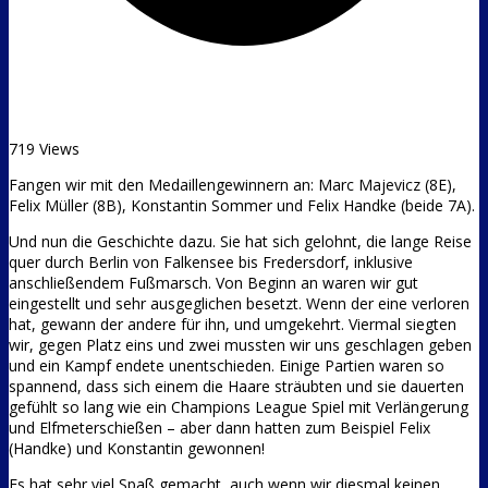
719 Views
Fangen wir mit den Medaillengewinnern an: Marc Majevicz (8E),
Felix Müller (8B), Konstantin Sommer und Felix Handke (beide 7A).
Und nun die Geschichte dazu. Sie hat sich gelohnt, die lange Reise
quer durch Berlin von Falkensee bis Fredersdorf, inklusive
anschließendem Fußmarsch. Von Beginn an waren wir gut
eingestellt und sehr ausgeglichen besetzt. Wenn der eine verloren
hat, gewann der andere für ihn, und umgekehrt. Viermal siegten
wir, gegen Platz eins und zwei mussten wir uns geschlagen geben
und ein Kampf endete unentschieden. Einige Partien waren so
spannend, dass sich einem die Haare sträubten und sie dauerten
gefühlt so lang wie ein Champions League Spiel mit Verlängerung
und Elfmeterschießen – aber dann hatten zum Beispiel Felix
(Handke) und Konstantin gewonnen!
Es hat sehr viel Spaß gemacht, auch wenn wir diesmal keinen