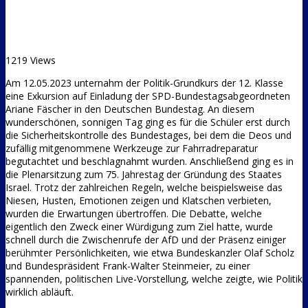
1219 Views
Am 12.05.2023 unternahm der Politik-Grundkurs der 12. Klasse
eine Exkursion auf Einladung der SPD-Bundestagsabgeordneten
Ariane Fäscher in den Deutschen Bundestag. An diesem
wunderschönen, sonnigen Tag ging es für die Schüler erst durch
die Sicherheitskontrolle des Bundestages, bei dem die Deos und
zufällig mitgenommene Werkzeuge zur Fahrradreparatur
begutachtet und beschlagnahmt wurden. Anschließend ging es in
die Plenarsitzung zum 75. Jahrestag der Gründung des Staates
Israel. Trotz der zahlreichen Regeln, welche beispielsweise das
Niesen, Husten, Emotionen zeigen und Klatschen verbieten,
wurden die Erwartungen übertroffen. Die Debatte, welche
eigentlich den Zweck einer Würdigung zum Ziel hatte, wurde
schnell durch die Zwischenrufe der AfD und der Präsenz einiger
berühmter Persönlichkeiten, wie etwa Bundeskanzler Olaf Scholz
und Bundespräsident Frank-Walter Steinmeier, zu einer
spannenden, politischen Live-Vorstellung, welche zeigte, wie Politik
wirklich abläuft.