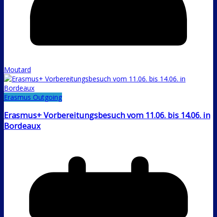
Moutard
Erasmus Outgoing
Erasmus+ Vorbereitungsbesuch vom 11.06. bis 14.06. in
Bordeaux