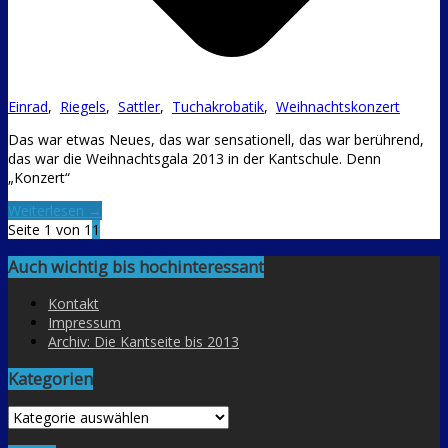
Einrad
,
Riegels
,
Sattler
,
Tuchakrobatik
,
Weihnachtskonzert
Das war etwas Neues, das war sensationell, das war berührend,
das war die Weihnachtsgala 2013 in der Kantschule. Denn
„Konzert“
Weiterlesen →
Seite 1 von 1
1
Auch wichtig bis hochinteressant
Kontakt
Impressum
Archiv: Die Kantseite bis 2013
Kategorien
Kategorien