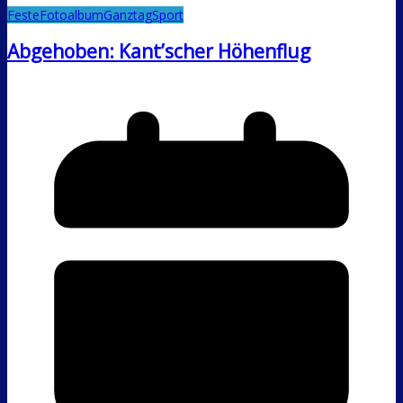
Feste
Fotoalbum
Ganztag
Sport
Abgehoben: Kant’scher Höhenflug