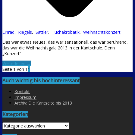
Einrad
,
Riegels
,
Sattler
,
Tuchakrobatik
,
Weihnachtskonzert
Das war etwas Neues, das war sensationell, das war berührend,
das war die Weihnachtsgala 2013 in der Kantschule. Denn
„Konzert“
Weiterlesen →
Seite 1 von 1
1
Auch wichtig bis hochinteressant
Kontakt
Impressum
Archiv: Die Kantseite bis 2013
Kategorien
Kategorien