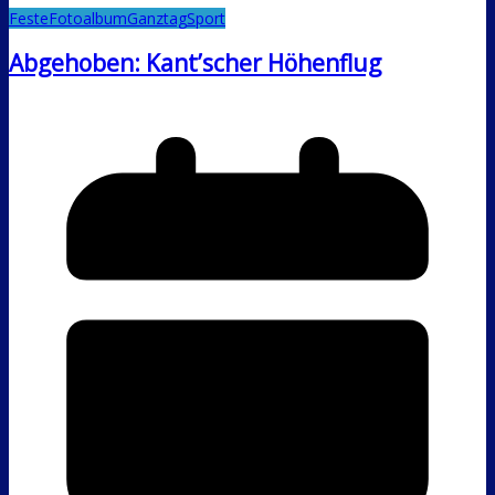
Feste
Fotoalbum
Ganztag
Sport
Abgehoben: Kant’scher Höhenflug