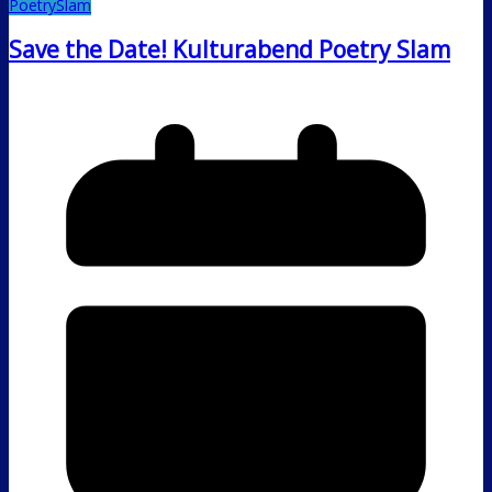
PoetrySlam
Save the Date! Kulturabend Poetry Slam