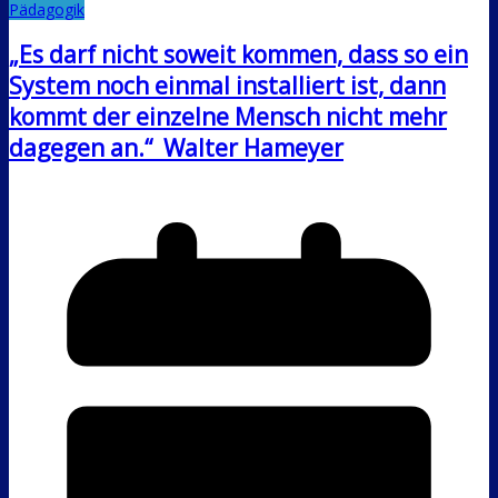
Pädagogik
„Es darf nicht soweit kommen, dass so ein
System noch einmal installiert ist, dann
kommt der einzelne Mensch nicht mehr
dagegen an.“ Walter Hameyer